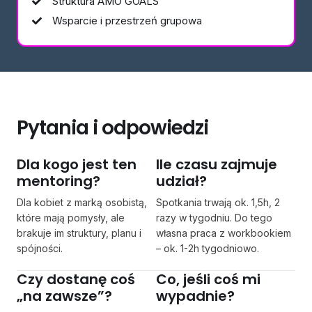
Struktura AMO GOALS
Wsparcie i przestrzeń grupowa
Pytania i odpowiedzi
Dla kogo jest ten
Ile czasu zajmuje
mentoring?
udział?
Dla kobiet z marką osobistą,
Spotkania trwają ok. 1,5h, 2
które mają pomysły, ale
razy w tygodniu. Do tego
brakuje im struktury, planu i
własna praca z workbookiem
spójności.
– ok. 1-2h tygodniowo.
Czy dostanę coś
Co, jeśli coś mi
„na zawsze”?
wypadnie?