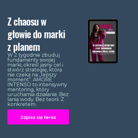
Z chaosu w
głowie do marki
z planem
W 2 tygodnie zbuduj
fundamenty swojej
marki, określ jasny cel i
stwórz strategię, która
nie czeka na „lepszy
moment”. AMORE
INTENSO to intensywny
mentoring, który
uruchamia działanie. Bez
lania wody. Bez teorii. Z
konkretem.
Zapisz się teraz