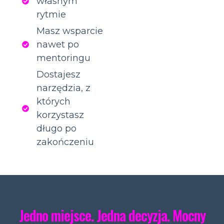
własnym
rytmie
Masz wsparcie
nawet po
mentoringu
Dostajesz
narzędzia, z
których
korzystasz
długo po
zakończeniu
Jedno miejsce. Jedna decyzja. Mocny