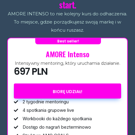
start.
AMORE INTENSO to nie kolejny kurs do odhaczenia.
To miejsce, gdzie porządkujesz swoją markę i w
końcu ruszasz.
Best seller!
AMORE Intenso
Intensywny mentoring, który uruchamia działanie.
697 PLN
BIORĘ UDZIAŁ!
2 tygodnie mentoringu
4 spotkania grupowe live
Workbooki do każdego spotkania
Dostęp do nagrań bezterminowo