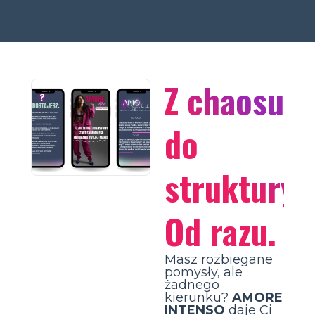
Z chaosu
do
struktury.
Od razu.
Masz rozbiegane
pomysły, ale
żadnego
kierunku?
AMORE
INTENSO
daje Ci