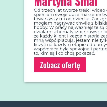
Martyna Smal
Od trzech lat tworze treści wide
spełniam swoje duże marzenie two
towarzyszy mi od dziecka. Zaczęło 
mogłam nagrywać chwile z bliskim
hobby. W pracy najważniejsze są d
działam schematycznie zawsze po
że każdy klient i każda historia z
mną współpracują, jestem nie tyl
liczyć na każdym etapie od pomys
współpraca była spokojna i partn
to, kim są i co chcą pokazać.
Zobacz ofertę